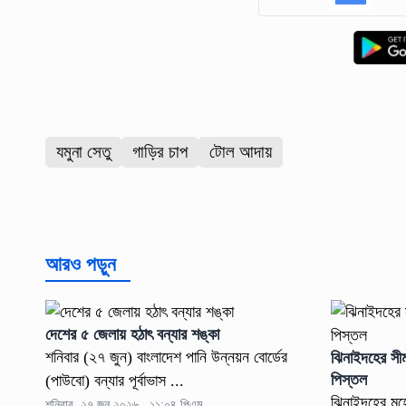
যমুনা সেতু
গাড়ির চাপ
টোল আদায়
আরও পড়ুন
দেশের ৫ জেলায় হঠাৎ বন্যার শঙ্কা
শনিবার (২৭ জুন) বাংলাদেশ পানি উন্নয়ন বোর্ডের
ঝিনাইদহের সী
পিস্তল
(পাউবো) বন্যার পূর্বাভাস ...
ঝিনাইদহের মহেশ
শনিবার, ২৭ জুন ২০২৬ , ১১:০৪ পিএম