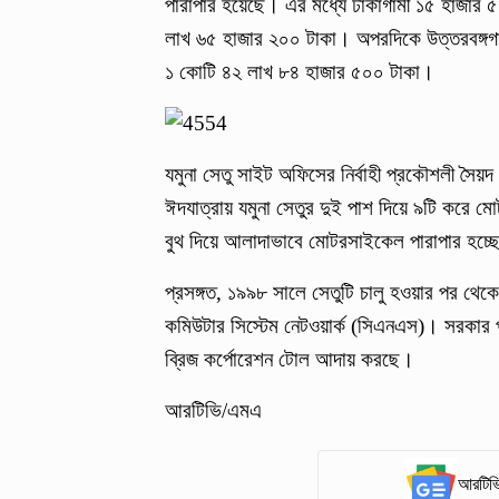
পারাপার হয়েছে। এর মধ্যে ঢাকাগামী ১৫ হাজার
লাখ ৬৫ হাজার ২০০ টাকা। অপরদিকে উত্তরবঙ্গগ
১ কোটি ৪২ লাখ ৮৪ হাজার ৫০০ টাকা।
যমুনা সেতু সাইট অফিসের নির্বাহী প্রকৌশলী সৈ
ঈদযাত্রায় যমুনা সেতুর দুই পাশ দিয়ে ৯টি করে মো
বুথ দিয়ে আলাদাভাবে মোটরসাইকেল পারাপার হচ্ছ
প্রসঙ্গত, ১৯৯৮ সালে সেতুটি চালু হওয়ার পর থ
কমিউটার সিস্টেম নেটওয়ার্ক (সিএনএস)। সরকার প
ব্রিজ কর্পোরেশন টোল আদায় করছে।
আরটিভি/এমএ
আরটিভি