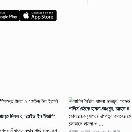
শালিস বৈঠকে হামলা-ভাঙচুর, আহত ৪
ভোলার চরফ্যাশনে দাম্পত্য কলহের জে
মান্তে মিলল ২ ‘মেইড ইন ইতালি’
চলাকালে হামলা ও ...
পুর সীমান্তে বর্ডার গার্ড বাংলাদেশ
শনিবার, ২৭ জুন ২০২৬ , ১০:৪৯ পিএম