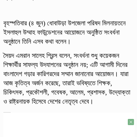
বৃহস্পতিবার (৪ জুন) ধোবাউড়া উপজেলা পরিষদ মিলনায়তনে
ইসলাহুল উম্মাহ ফাউন্ডেশনের আয়োজনে অনুষ্ঠিত সংবর্ধনা
অনুষ্ঠানে তিনি এসব কথা বলেন।
সৈয়দ এমরান সালেহ প্রিন্স বলেন, সংবর্ধনা শুধু কয়েকজন
শিক্ষার্থীর সাফল্য উদযাপনের অনুষ্ঠান নয়; এটি আগামী দিনের
বাংলাদেশ গড়ার কারিগরদের সম্মান জানানোর আয়োজন। যারা
আজ কৃতিত্ব অর্জন করেছে, তারাই ভবিষ্যতে শিক্ষক,
চিকিৎসক, প্রকৌশলী, গবেষক, আলেম, প্রশাসক, উদ্যোক্তা
ও রাষ্ট্রনায়ক হিসেবে দেশের নেতৃত্ব দেবে।