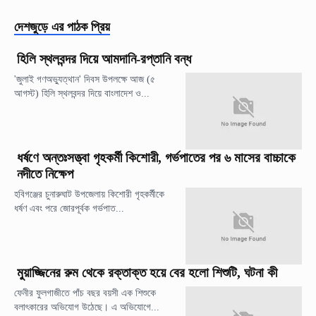
দেশজুড়ে
এর পাঠক প্রিয়
হিলি স্থলবন্দর দিয়ে আমদানি-রপ্তানি বন্ধ
'জুলাই গণঅভ্যুত্থান' দিবস উপলক্ষে আজ (৫
আগস্ট) হিলি স্থলবন্দর দিয়ে বাংলাদেশ ও...
ধর্ষণে অন্তঃসত্ত্বা গৃহকর্মী কিশোরী, গর্ভপাতের পর ৬ মাসের বাচ্চাকে
নদীতে নিক্ষেপ
হবিগঞ্জের চুনারুঘাট উপজেলায় কিশোরী গৃহকর্মীকে
ধর্ষণ এবং পরে জোরপূর্বক গর্ভপাত...
মুয়াজ্জিনের রুম থেকে রক্তাক্ত হয়ে বের হলো শিশুটি, ঘটনা কী
ফেনীর ফুলগাজীতে পাঁচ বছর বয়সী এক শিশুকে
বলাৎকারের অভিযোগ উঠেছে। এ অভিযোগে...