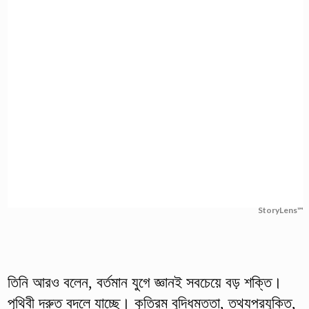
StoryLens™
তিনি আরও বলেন, বর্তমান যুগে জ্ঞানই সবচেয়ে বড় শক্তি।
পৃথিবী দ্রুত বদলে যাচ্ছে। কৃত্রিম বুদ্ধিমত্তা, তথ্যপ্রযুক্তি,