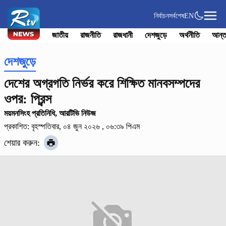
নির্বাচন
সর্বশেষ
EN
জাতীয়
রাজনীতি
রাজধানী
দেশজুড়ে
অর্থনীতি
আন্ত
দেশজুড়ে
দেশের অগ্রগতি নির্ভর করে শিক্ষিত মানবসম্পদের
ওপর: প্রিন্স
ময়মনসিংহ প্রতিনিধি, আরটিভি নিউজ
প্রকাশিত: বৃহস্পতিবার, ০৪ জুন ২০২৬ , ০৬:৩৯ পিএম
শেয়ার করুন: