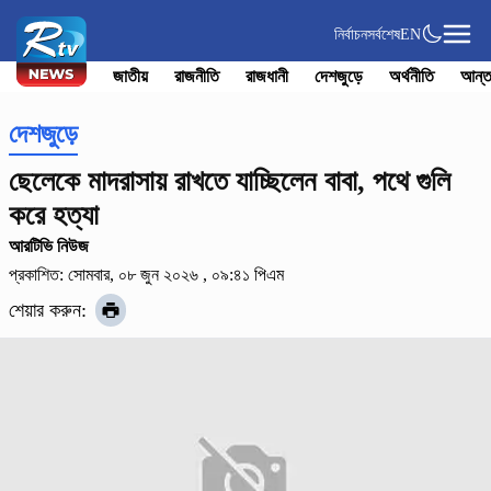
নির্বাচন
সর্বশেষ
EN
জাতীয়
রাজনীতি
রাজধানী
দেশজুড়ে
অর্থনীতি
আন্ত
দেশজুড়ে
ছেলেকে মাদরাসায় রাখতে যাচ্ছিলেন বাবা, পথে গুলি
করে হত্যা
আরটিভি নিউজ
প্রকাশিত: সোমবার, ০৮ জুন ২০২৬ , ০৯:৪১ পিএম
শেয়ার করুন: