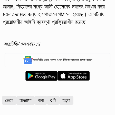
জানান, নিহতদের মধ্যে আলী হোসেনের মরদেহ উদ্ধার করে
ময়নাতদন্তের জন্য হাসপাতালে পাঠানো হয়েছে। এ ঘটনায়
প্রয়োজনীয় আইনি ব্যবস্থা প্রক্রিয়াধীন রয়েছে।
আরটিভি/এসএইচএম
আরটিভি খবর পেতে গুগল নিউজ চ্যানেল ফলো করুন
ছেলে
মাদরাসা
বাবা
গুলি
হত্যা