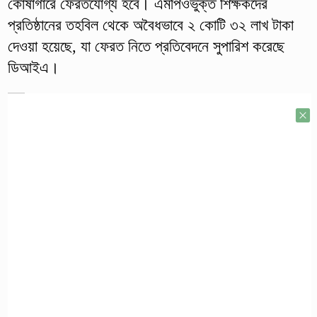
কোষাগারে ফেরতযোগ্য হবে। এমপিওভুক্ত শিক্ষকদের
প্রতিষ্ঠানের তহবিল থেকে অবৈধভাবে ২ কোটি ৩২ লাখ টাকা
দেওয়া হয়েছে, যা ফেরত নিতে প্রতিবেদনে সুপারিশ করেছে
ডিআইএ।