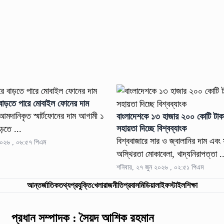
 বাড়তে পারে মোবাইল ফোনের দাম
আমদানিকৃত স্মার্টফোনের দাম আগামী ১
বাংলাদেশকে ১৩ হাজার ২০০ কোটি টাক
সহায়তা দিচ্ছে বিশ্বব্যাংক
ড়তে ...
বিশ্ববাজারে সার ও জ্বালানির দাম এবং
২০২৬ , ০৬:৫৭ পিএম
অস্থিরতা মোকাবেলা, খাদ্যনিরাপত্তা .
শনিবার, ২৭ জুন ২০২৬ , ০২:৫১ পিএম
আন্তর্জাতিক
তথ্যপ্রযুক্তি
খেলা
রাজনীতি
প্রবাস
মিডিয়া
লাইফস্টাইল
শিক্ষা
প্রধান সম্পাদক : সৈয়দ আশিক রহমান