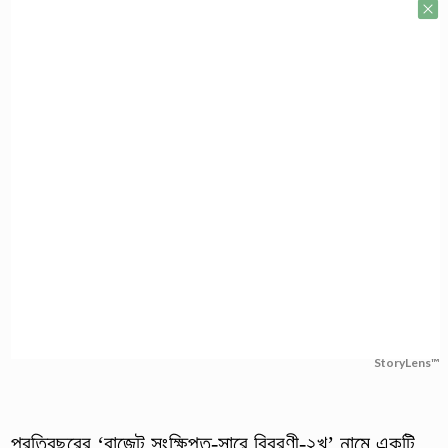
StoryLens™
প্রতিবছরের ‘বাজেট সংক্ষিপ্ত-সারে বিবরণী-২খ’ নামে একটি