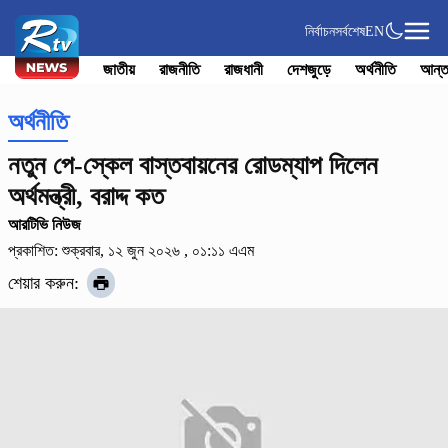
নির্বাচন
সর্বশেষ
EN
জাতীয়
রাজনীতি
রাজধানী
দেশজুড়ে
অর্থনীতি
আন্ত
অর্থনীতি
নতুন পে-স্কেল বাস্তবায়নের রোডম্যাপ দিলেন
অর্থমন্ত্রী, বরাদ্দ কত
আরটিভি নিউজ
প্রকাশিত: শুক্রবার, ১২ জুন ২০২৬ , ০১:১১ এএম
শেয়ার করুন: