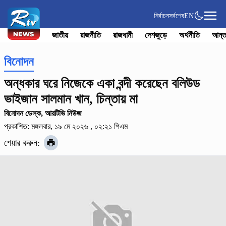
নির্বাচন
সর্বশেষ
EN
জাতীয়
রাজনীতি
রাজধানী
দেশজুড়ে
অর্থনীতি
আন্ত
বিনোদন
অন্ধকার ঘরে নিজেকে একা বন্দী করেছেন বলিউড
ভাইজান সালমান খান, চিন্তায় মা
বিনোদন ডেস্ক, আরটিভি নিউজ
প্রকাশিত: মঙ্গলবার, ১৯ মে ২০২৬ , ০২:২১ পিএম
শেয়ার করুন: