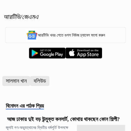
আরটিভি/জেএমএ
আরটিভি খবর পেতে গুগল নিউজ চ্যানেল ফলো করুন
সালমান খান
বলিউড
বিনোদন
এর পাঠক প্রিয়
আজ ঢাকায় দুই বড় উন্মুক্ত কনসার্ট, কোথায় থাকছেন কোন শিল্পী?
জুলাই গণ-অভ্যুত্থানের দ্বিতীয় বর্ষপূর্তি উপলক্ষে