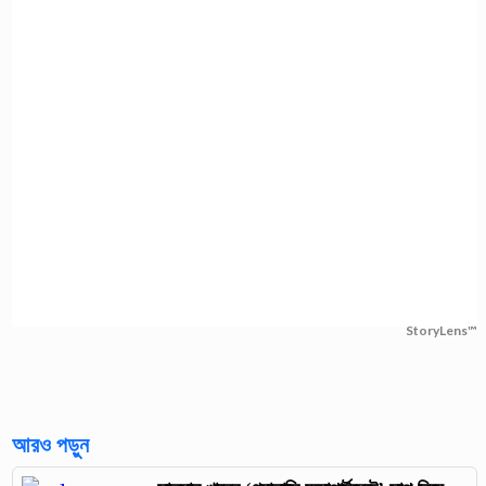
StoryLens™
আরও পড়ুন