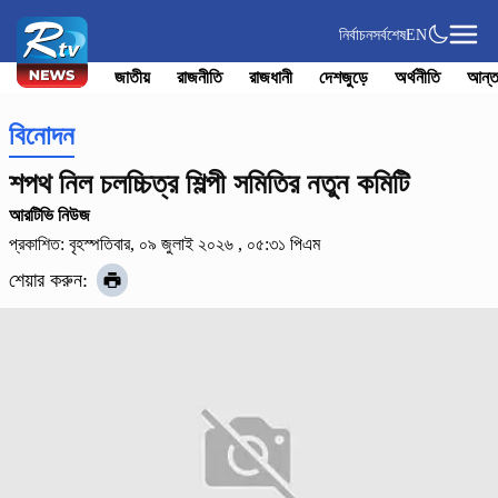
নির্বাচন
সর্বশেষ
EN
জাতীয়
রাজনীতি
রাজধানী
দেশজুড়ে
অর্থনীতি
আন্ত
বিনোদন
শপথ নিল চলচ্চিত্র শিল্পী সমিতির নতুন কমিটি
আরটিভি নিউজ
প্রকাশিত: বৃহস্পতিবার, ০৯ জুলাই ২০২৬ , ০৫:৩১ পিএম
শেয়ার করুন: