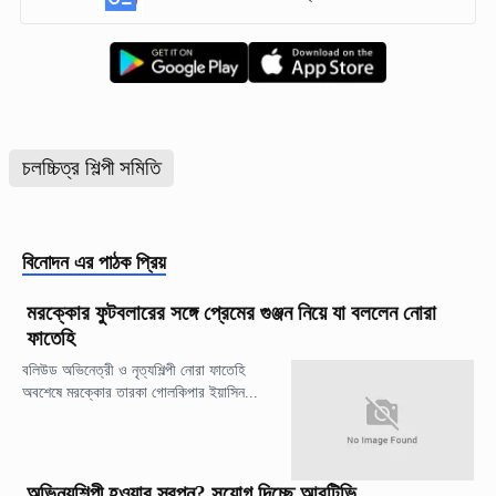
চলচ্চিত্র শিল্পী সমিতি
বিনোদন
এর পাঠক প্রিয়
মরক্কোর ফুটবলারের সঙ্গে প্রেমের গুঞ্জন নিয়ে যা বললেন নোরা
ফাতেহি
বলিউড অভিনেত্রী ও নৃত্যশিল্পী নোরা ফাতেহি
অবশেষে মরক্কোর তারকা গোলকিপার ইয়াসিন...
অভিনয়শিল্পী হওয়ার স্বপ্ন? সুযোগ দিচ্ছে আরটিভি