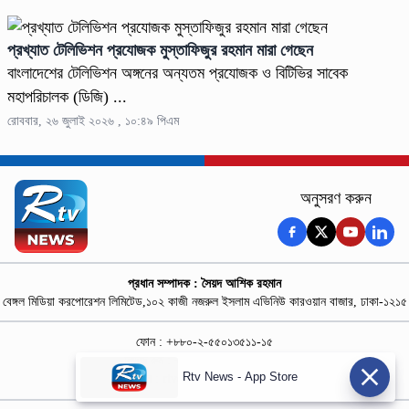
প্রখ্যাত টেলিভিশন প্রযোজক মুস্তাফিজুর রহমান মারা গেছেন
বাংলাদেশের টেলিভিশন অঙ্গনের অন্যতম প্রযোজক ও বিটিভির সাবেক
মহাপরিচালক (ডিজি) ...
রোববার, ২৬ জুলাই ২০২৬ , ১০:৪৯ পিএম
অনুসরণ করুন
প্রধান সম্পাদক : সৈয়দ আশিক রহমান
বেঙ্গল মিডিয়া করপোরেশন লিমিটেড,১০২ কাজী নজরুল ইসলাম এভিনিউ কারওয়ান বাজার, ঢাকা-১২১৫
ফোন : +৮৮০-২-৫৫০১৩৫১১-১৫
নিউজ রুম : +৮৮০-১৮৭৮১৮৪৩৬৯-৭০
Rtv News - App Store
বিজ্ঞাপন :
rtvdigitalad@gmail.com