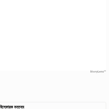
StoryLens™
িস্ফোরক মন্তব্য