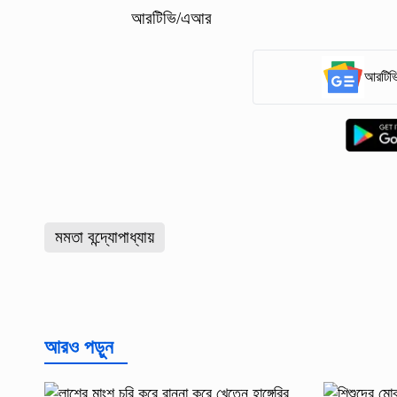
আরটিভি/এআর
আরটিভি
মমতা বন্দ্যোপাধ্যায়
আরও পড়ুন