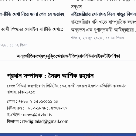
ল-টিভি দেখা নিয়ে জানা গেল যে ভয়াবহ
নাইজেরিয়ায় সোনাসহ বিরল ধাতুর বিশাল
নাইজেরিয়ার খনি খাতে সাম্প্রতিক বছর
বয়সী শিশুদের মোবাইল বা টিভি দেখতে
অন্যতম এক যুগান্তকারী আবিষ্কারের .
শনিবার, ২৭ জুন ২০২৬ , ১০:৪৮ পিএম
২০২৬ , ১১:০২ পিএম
আন্তর্জাতিক
তথ্যপ্রযুক্তি
খেলা
রাজনীতি
প্রবাস
মিডিয়া
লাইফস্টাইল
শিক্ষা
প্রধান সম্পাদক : সৈয়দ আশিক রহমান
বেঙ্গল মিডিয়া করপোরেশন লিমিটেড,১০২ কাজী নজরুল ইসলাম
এভিনিউ কারওয়ান
বাজার, ঢাকা-১২১৫
ফোন : +৮৮০-২-৫৫০১৩৫১১-১৫
নিউজ রুম : +৮৮০-১৮৭৮১৮৪৩৬৯-৭০
ই-মেইল :
news@rtvbd.tv
বিজ্ঞাপন :
rtvdigitalad@gmail.com