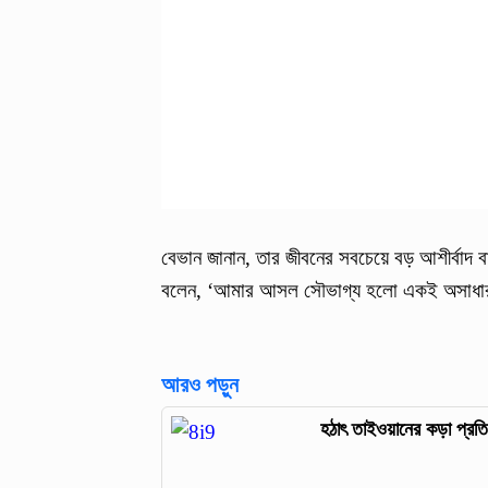
বেভান জানান, তার জীবনের সবচেয়ে বড় আশীর্বাদ ব
বলেন, ‘আমার আসল সৌভাগ্য হলো একই অসাধারণ ন
আরও পড়ুন
হঠাৎ তাইওয়ানের কড়া প্রতি