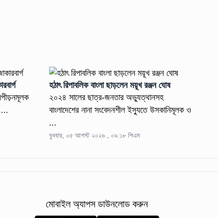
রবার্গ
হঠাৎ রিপাবলিক বাংলা ছাড়লেন ময়ূখ রঞ্জন ঘোষ
িপীড়নমূলক
২০২৪ সালের ছাত্র-জনতার অভ্যুত্থানসহ
 ...
বাংলাদেশের নানা সংবেদনশীল ইস্যুতে উসকানিমূলক ও
...
বুধবার, ০৫ আগস্ট ২০২৬ , ০৯:১৮ পিএম
মোবাইল অ্যাপস ডাউনলোড করুন