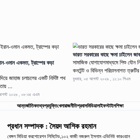
ভারত সরকারের কাছে ক্ষমা চাইলেন জাকা
সামাজিক যোগাযোগমাধ্যমে শিশু যৌন ন
রান-ওমান একমত, ট্রাম্পের কড়া
কনটেন্ট ও বিভিন্ন পরিচালনাগত ত্রুটির
দিয়ে জাহাজ চলাচলের একটি নির্দিষ্ট পথ
বুধবার, ০৫ আগস্ট ২০২৬ , ১১:১০ পিএম
তায় ...
 আগস্ট ২০২৬ , ০৮:৩৫ এএম
আন্তর্জাতিক
তথ্যপ্রযুক্তি
খেলা
রাজনীতি
প্রবাস
মিডিয়া
লাইফস্টাইল
শিক্ষা
প্রধান সম্পাদক : সৈয়দ আশিক রহমান
বেঙ্গল মিডিয়া করপোরেশন লিমিটেড,১০২ কাজী নজরুল ইসলাম
এভিনিউ কারওয়ান