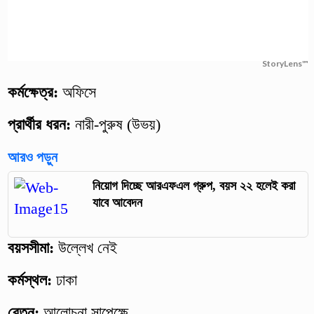
StoryLens™
কর্মক্ষেত্র:
অফিসে
প্রার্থীর ধরন:
নারী-পুরুষ (উভয়)
আরও পড়ুন
নিয়োগ দিচ্ছে আরএফএল গ্রুপ, বয়স ২২ হলেই করা
যাবে আবেদন
বয়সসীমা:
উল্লেখ নেই
কর্মস্থল:
ঢাকা
বেতন:
আলোচনা সাপেক্ষে