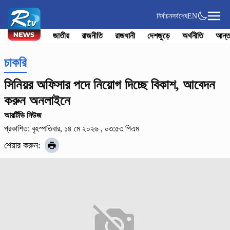
নির্বাচন
সর্বশেষ
EN
জাতীয়
রাজনীতি
রাজধানী
দেশজুড়ে
অর্থনীতি
আন্ত
চাকরি
সিনিয়র অফিসার পদে নিয়োগ দিচ্ছে বিকাশ, আবেদন
করুন অনলাইনে
আরর্টিভি নিউজ
প্রকাশিত: বৃহস্পতিবার, ১৪ মে ২০২৬ , ০৩:৫৩ পিএম
শেয়ার করুন: