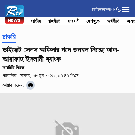
নির্বাচন
সর্বশেষ
EN
জাতীয়
রাজনীতি
রাজধানী
দেশজুড়ে
অর্থনীতি
আন্ত
চাকরি
ডাইরেক্ট সেলস অফিসার পদে জনবল নিচ্ছে আল-
আরাফাহ ইসলামী ব্যাংক
আরটিভি নিউজ
প্রকাশিত: সোমবার, ০৮ জুন ২০২৬ , ০৭:৪৭ পিএম
শেয়ার করুন: