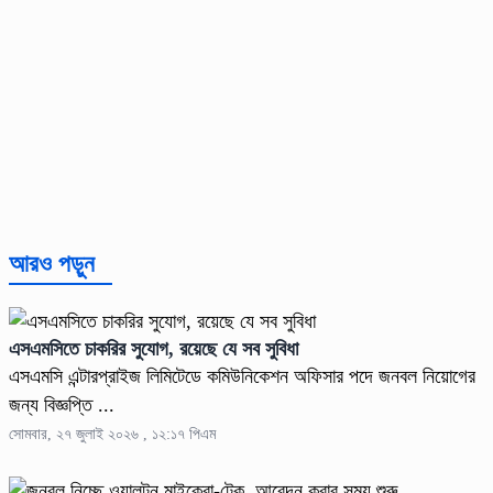
আরও পড়ুন
এসএমসিতে চাকরির সুযোগ, রয়েছে যে সব সুবিধা
এসএমসি এন্টারপ্রাইজ লিমিটেডে কমিউনিকেশন অফিসার পদে জনবল নিয়োগের
জন্য বিজ্ঞপ্তি ...
সোমবার, ২৭ জুলাই ২০২৬ , ১২:১৭ পিএম