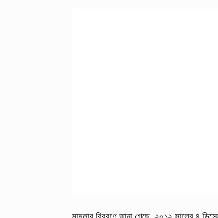
মামলার বিবরণে জানা গেছে, ২০১২ সালের ৪ ডিসেম্ব