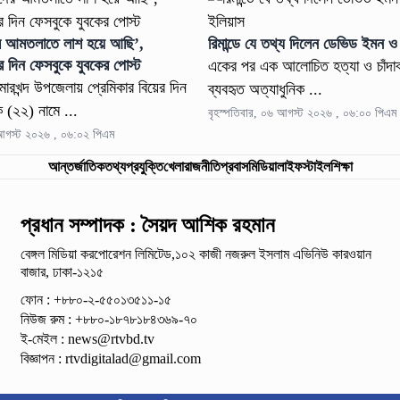
ের আমতলাতে লাশ হয়ে আছি’,
রিমান্ডে যে তথ্য দিলেন ডেভিড ইমন ও
ের দিন ফেসবুকে যুবকের পোস্ট
একের পর এক আলোচিত হত্যা ও চাঁদাব
ামারখন্দ উপজেলায় প্রেমিকার বিয়ের দিন
ব্যবহৃত অত্যাধুনিক ...
ক (২২) নামে ...
বৃহস্পতিবার, ০৬ আগস্ট ২০২৬ , ০৬:০০ পিএম
 আগস্ট ২০২৬ , ০৬:০২ পিএম
আন্তর্জাতিক
তথ্যপ্রযুক্তি
খেলা
রাজনীতি
প্রবাস
মিডিয়া
লাইফস্টাইল
শিক্ষা
প্রধান সম্পাদক : সৈয়দ আশিক রহমান
বেঙ্গল মিডিয়া করপোরেশন লিমিটেড,১০২ কাজী নজরুল ইসলাম
এভিনিউ কারওয়ান
বাজার, ঢাকা-১২১৫
ফোন : +৮৮০-২-৫৫০১৩৫১১-১৫
নিউজ রুম : +৮৮০-১৮৭৮১৮৪৩৬৯-৭০
ই-মেইল :
news@rtvbd.tv
বিজ্ঞাপন :
rtvdigitalad@gmail.com