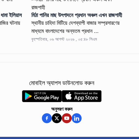
 ধামা ইলিয়াস
মিঠা পানির মাছ উৎপাদনে প্রধান অঞ্চল এখন রাজশাহী
াজির ঘটনায়
স্থানীয় চাহিদা মিটিয়ে দেশব্যাপী বাজার সম্প্রসারণের
মাধ্যমে বাংলাদেশের অন্যতম প্রধান ...
বৃহস্পতিবার, ০৬ আগস্ট ২০২৬ , ০৫:৪৮ পিএম
মোবাইল অ্যাপস ডাউনলোড করুন
অনুসরণ করুন