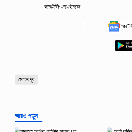
আরটিভি/এমএইচজে
আরটিভি
মেহেরপুর
আরও পড়ুন