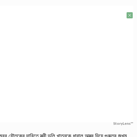
StoryLens™
র যৌতুকের দাবিতে স্ত্রী ডলি খাতুনকে ধারাল অস্ত্র দিয়ে গুরুতর জখম