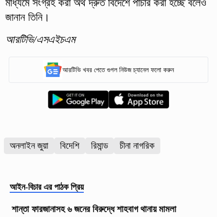
মাধ্যমে সংগ্রহ করা অর্থ দ্রুত বিদেশে পাচার করা হচ্ছে বলেও
জানান তিনি।
আরটিভি/এসএইচএম
আরটিভি খবর পেতে গুগল নিউজ চ্যানেল ফলো করুন
অনলাইন জুয়া
বিদেশি
রিমান্ড
চীনা নাগরিক
আইন-বিচার
এর পাঠক প্রিয়
শান্তা ফারজানাসহ ৬ জনের বিরুদ্ধে শাহবাগ থানায় মামলা