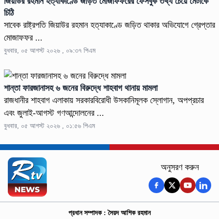
জিয়াউর রহমান হত্যাকাণ্ডে জড়িত মোজাফফরের ফেসবুক তথ্য চেয়ে মেটাকে
চিঠি
সাবেক রাষ্ট্রপতি জিয়াউর রহমান হত্যাকাণ্ডে জড়িত থাকার অভিযোগে গ্রেপ্তার
মোজাফফর ...
বুধবার, ০৫ আগস্ট ২০২৬ , ০৯:৩৭ পিএম
শান্তা ফারজানাসহ ৬ জনের বিরুদ্ধে শাহবাগ থানায় মামলা
রাজধানীর শাহবাগ এলাকায় সরকারবিরোধী উসকানিমূলক স্লোগান, অপপ্রচার
এবং জুলাই-আগস্ট গণআন্দোলনের ...
বুধবার, ০৫ আগস্ট ২০২৬ , ০১:৫৬ পিএম
অনুসরণ করুন
প্রধান সম্পাদক : সৈয়দ আশিক রহমান