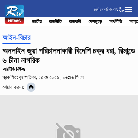
নির্বাচন
সর্বশেষ
EN
জাতীয়
রাজনীতি
রাজধানী
দেশজুড়ে
অর্থনীতি
আন্ত
আইন-বিচার
অনলাইন জুয়া পরিচালনাকারী বিদেশি চক্র ধরা, রিমান্ডে
৬ চীনা নাগরিক
আরটিভি নিউজ
প্রকাশিত: বৃহস্পতিবার, ১৪ মে ২০২৬ , ০৬:৪৬ পিএম
শেয়ার করুন: