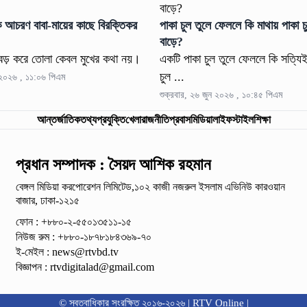
িক আচরণ বাবা-মায়ের কাছে বিরক্তিকর
পাকা চুল তুলে ফেললে কি মাথায় পাকা চ
বাড়ে?
ে বড় করে তোলা কেবল মুখের কথা নয়।
একটি পাকা চুল তুলে ফেললে কি সত্য
চুল ...
ন ২০২৬ , ১১:০৬ পিএম
শুক্রবার, ২৬ জুন ২০২৬ , ১০:৪৫ পিএম
আন্তর্জাতিক
তথ্যপ্রযুক্তি
খেলা
রাজনীতি
প্রবাস
মিডিয়া
লাইফস্টাইল
শিক্ষা
প্রধান সম্পাদক : সৈয়দ আশিক রহমান
বেঙ্গল মিডিয়া করপোরেশন লিমিটেড,১০২ কাজী নজরুল ইসলাম
এভিনিউ কারওয়ান
বাজার, ঢাকা-১২১৫
ফোন : +৮৮০-২-৫৫০১৩৫১১-১৫
নিউজ রুম : +৮৮০-১৮৭৮১৮৪৩৬৯-৭০
ই-মেইল :
news@rtvbd.tv
বিজ্ঞাপন :
rtvdigitalad@gmail.com
© স্বত্বাধিকার সংরক্ষিত ২০১৬-২০২৬ | RTV Online |