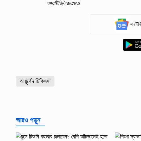
আরটিভি/জেএমএ
আরটিভি
আয়ুর্বেদ চিকিৎসা
আরও পড়ুন