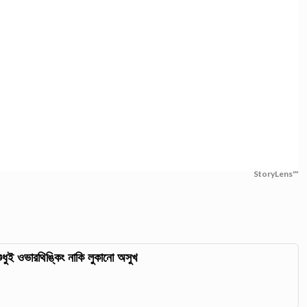
StoryLens™
শুধুই ওভারথিঙ্কিং নাকি লুকানো অসুখ