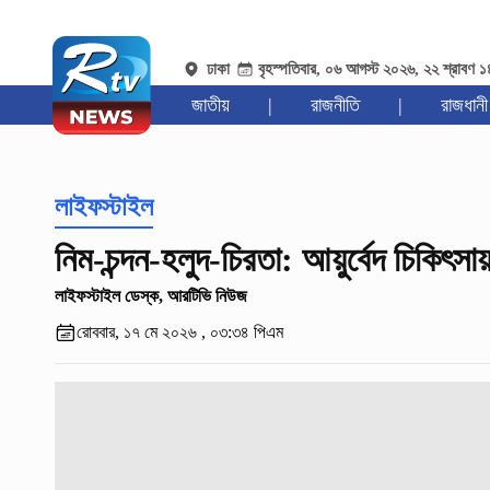
ঢাকা
বৃহস্পতিবার, ০৬ আগস্ট ২০২৬, ২২ শ্রাবণ 
জাতীয়
|
রাজনীতি
|
রাজধানী
লাইফস্টাইল
নিম-চন্দন-হলুদ-চিরতা: আয়ুর্বেদ চিকিৎস
লাইফস্টাইল ডেস্ক, আরটিভি নিউজ
রোববার, ১৭ মে ২০২৬ , ০৩:৩৪ পিএম