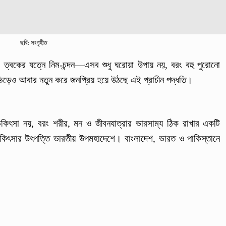
ছবি: সংগৃহীত
, ত্বকের যত্নে নিম-চন্দন—এসব শুধু ঘরোয়া উপায় নয়, বরং বহু পুরোনো
িড়েও আবার নতুন করে জনপ্রিয় হয়ে উঠছে এই প্রাচীন পদ্ধতি।
 চিকিৎসা নয়, বরং শরীর, মন ও জীবনযাত্রার ভারসাম্য ঠিক রাখার একটি
কিৎসার উৎপত্তি ভারতীয় উপমহাদেশে। বাংলাদেশ, ভারত ও পাকিস্তানে