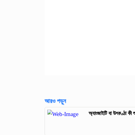
আরও পড়ুন
অ্যাংজাইটি বা উৎকণ্ঠা কী 