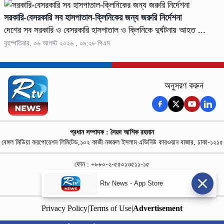
সরকারি-বেসরকারি সব হাসপাতাল-ক্লিনিকের জন্য জরুরি নির্দেশনা
দেশের সব সরকারি ও বেসরকারি হাসপাতাল ও ক্লিনিকে দুর্ঘটনায় আহত ...
বৃহস্পতিবার, ০৬ আগস্ট ২০২৬ , ০৯:২৮ পিএম
অনুসরণ করুন
প্রধান সম্পাদক : সৈয়দ আশিক রহমান
বেঙ্গল মিডিয়া করপোরেশন লিমিটেড,১০২ কাজী নজরুল ইসলাম এভিনিউ কারওয়ান বাজার, ঢাকা-১২১৫
ফোন : +৮৮০-২-৫৫০১৩৫১১-১৫
নিউজ রুম : +৮৮০-১৮৭৮১৮৪৩৬৯-৭০
Rtv News - App Store
বিজ্ঞাপন :
rtvdigitalad@gmail.com
Privacy Policy
|
Terms of Use
|
Advertisement