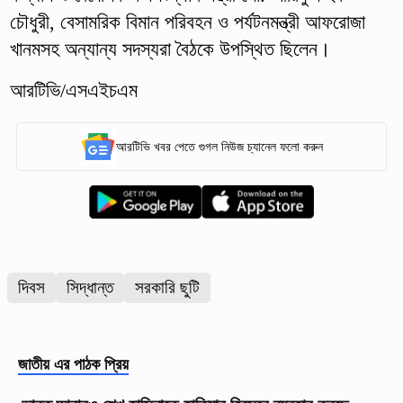
চৌধুরী, বেসামরিক বিমান পরিবহন ও পর্যটনমন্ত্রী আফরোজা
খানমসহ অন্যান্য সদস্যরা বৈঠকে উপস্থিত ছিলেন।
আরটিভি/এসএইচএম
আরটিভি খবর পেতে গুগল নিউজ চ্যানেল ফলো করুন
দিবস
সিদ্ধান্ত
সরকারি ছুটি
জাতীয়
এর পাঠক প্রিয়