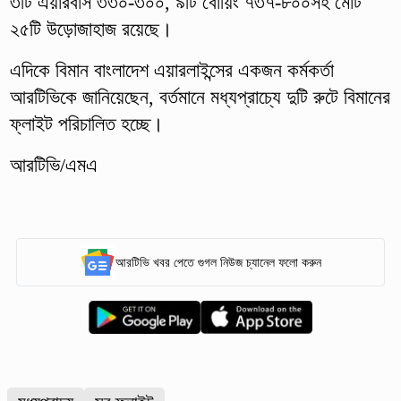
৩টি এয়ারবাস ৩৩০-৩০০, ৯টি বোয়িং ৭৩৭-৮০০সহ মোট
২৫টি উড়োজাহাজ রয়েছে।
এদিকে বিমান বাংলাদেশ এয়ারলাইন্সের একজন কর্মকর্তা
আরটিভিকে জানিয়েছেন, বর্তমানে মধ্যপ্রাচ্যে দুটি রুটে বিমানের
ফ্লাইট পরিচালিত হচ্ছে।
আরটিভি/এমএ
আরটিভি খবর পেতে গুগল নিউজ চ্যানেল ফলো করুন