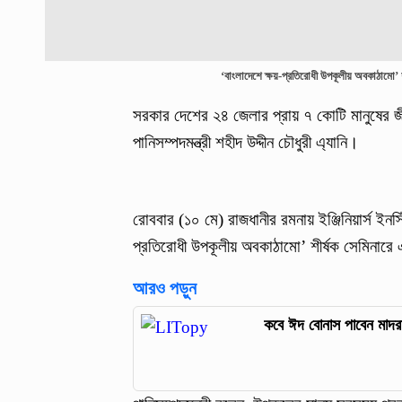
‘বাংলাদেশে ক্ষয়-প্রতিরোধী উপকূলীয় অবকাঠামো’ শ
সরকার দেশের ২৪ জেলার প্রায় ৭ কোটি মানুষের জীবনে
পানিসম্পদমন্ত্রী শহীদ উদ্দীন চৌধুরী এ্যানি।
রোববার (১০ মে) রাজধানীর রমনায় ইঞ্জিনিয়ার্স ইন
প্রতিরোধী উপকূলীয় অবকাঠামো’ শীর্ষক সেমিনার
আরও পড়ুন
কবে ঈদ বোনাস পাবেন মাদরা