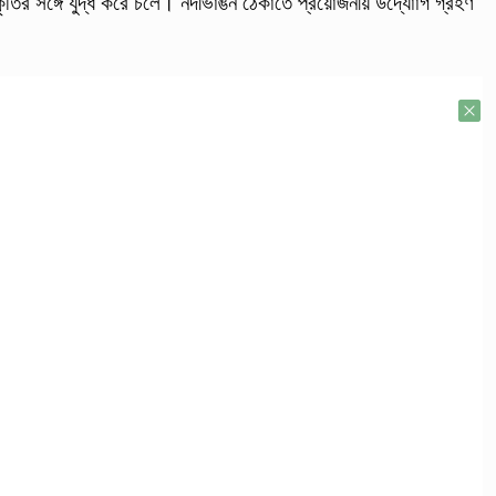
রকৃতির সঙ্গে যুদ্ধ করে চলে। নদীভাঙন ঠেকাতে প্রয়োজনীয় উদ্যাোগ গ্রহণ