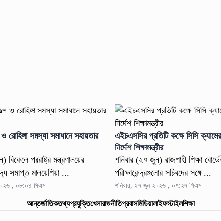
প ও রোহিঙ্গা সমস্যা সমাধানে সহায়তার
এইচএসসির প্রতিটি কক্ষে সিসি ক্যামের
’
নির্দেশ শিক্ষামন্ত্রীর
) বিকেলে পররাষ্ট্র মন্ত্রণালয়ের
শনিবার (২৭ জুন) রাজশাহী শিক্ষা বোর্
 সদ্য সমাপ্ত মালয়েশিয়া ...
পরীক্ষাকেন্দ্রগুলোর সচিবদের সঙ্গে ...
২০২৬ , ০৮:০৪ পিএম
শনিবার, ২৭ জুন ২০২৬ , ০৭:২৭ পিএম
আন্তর্জাতিক
তথ্যপ্রযুক্তি
খেলা
রাজনীতি
প্রবাস
মিডিয়া
লাইফস্টাইল
শিক্ষা