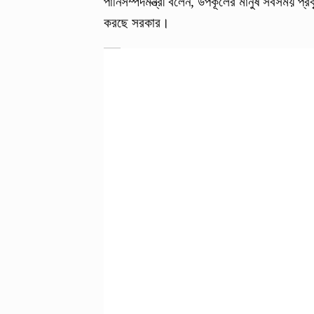
পানিসম্পদমন্ত্রী বলেন, উপকূলের মানুষ সবসময় প্
করছে সরকার।