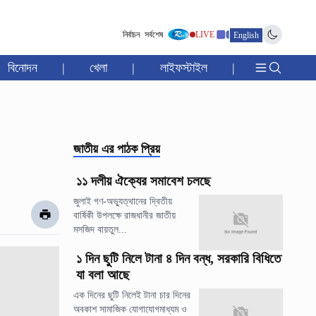
নির্বাচন
সর্বশেষ
LIVE
English
বিনোদন
|
খেলা
|
লাইফস্টাইল
|
জাতীয়
এর পাঠক প্রিয়
১১ দলীয় ঐক্যের সমাবেশ চলছে
জুলাই গণ-অভ্যুত্থানের দ্বিতীয়
বার্ষিকী উপলক্ষে রাজধানীর জাতীয়
মসজিদ বায়তুল...
১ দিন ছুটি নিলে টানা ৪ দিন বন্ধ, সরকারি বিধিতে
যা বলা আছে
এক দিনের ছুটি নিলেই টানা চার দিনের
অবকাশ সামাজিক যোগাযোগমাধ্যম ও