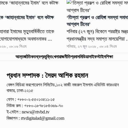
কে ‘জাহান্নামের ইমাম’ বলে কটাক্ষ
‘তিস্তা প্রকল্প ও রোহিঙ্গা সমস্যা সমা
আশ্বাস চীনের’
নারা ইমামের মৃত্যুবার্ষিকীতে তাকে
শনিবার (২৭ জুন) বিকেলে পররাষ্ট্র মন্ত্
 যোগাযোগমাধ্যমে অবমাননাকর ...
প্রধানমন্ত্রীর সদ্য সমাপ্ত মালয়েশিয়া .
২০২৬ , ০৮:০৬ পিএম
শনিবার, ২৭ জুন ২০২৬ , ০৮:০৪ পিএম
আন্তর্জাতিক
তথ্যপ্রযুক্তি
খেলা
রাজনীতি
প্রবাস
মিডিয়া
লাইফস্টাইল
শিক্ষা
প্রধান সম্পাদক : সৈয়দ আশিক রহমান
বেঙ্গল মিডিয়া করপোরেশন লিমিটেড,১০২ কাজী নজরুল ইসলাম
এভিনিউ কারওয়ান
বাজার, ঢাকা-১২১৫
ফোন : +৮৮০-২-৫৫০১৩৫১১-১৫
নিউজ রুম : +৮৮০-১৮৭৮১৮৪৩৬৯-৭০
ই-মেইল :
news@rtvbd.tv
বিজ্ঞাপন :
rtvdigitalad@gmail.com