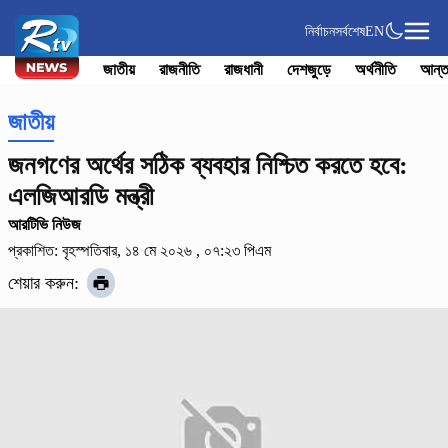
নির্বাচন
সর্বশেষ
EN
জাতীয়
রাজনীতি
রাজধানী
দেশজুড়ে
অর্থনীতি
আন্ত
জাতীয়
জনগণের অর্থের সঠিক ব্যবহার নিশ্চিত করতে হবে:
এলজিআরডি মন্ত্রী
আরটিভি নিউজ
প্রকাশিত: বৃহস্পতিবার, ১৪ মে ২০২৬ , ০৭:২৩ পিএম
শেয়ার করুন: