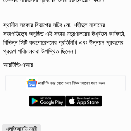
স্থানীয় সরকার বিভাগের সচিব মো. শহীদুল হাসানের
সভাপতিত্বে অনুষ্ঠিত এই সভায় মন্ত্রণালয়ের ঊর্ধ্বতন কর্মকর্তা,
বিভিন্ন সিটি করপোরেশনের প্রতিনিধি এবং উন্নয়ন প্রকল্পের
প্রকল্প পরিচালকরা উপস্থিত ছিলেন।
আরটিভি/এআর
আরটিভি খবর পেতে গুগল নিউজ চ্যানেল ফলো করুন
এলজিআরডি মন্ত্রী