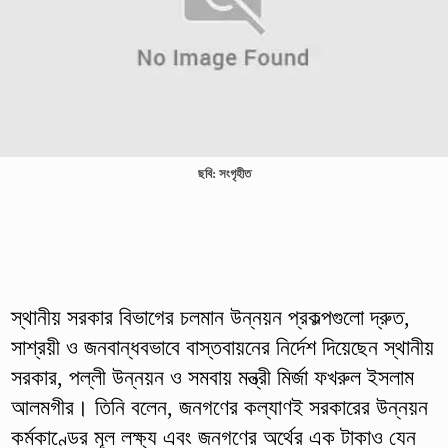
ছবি: সংগৃহীত
স্থানীয় সরকার বিভাগের চলমান উন্নয়ন প্রকল্পগুলো দ্রুত,
সাশ্রয়ী ও জনবান্ধবভাবে বাস্তবায়নের নির্দেশ দিয়েছেন স্থানীয়
সরকার, পল্লী উন্নয়ন ও সমবায় মন্ত্রী মির্জা ফখরুল ইসলাম
আলমগীর। তিনি বলেন, জনগণের কল্যাণই সরকারের উন্নয়ন
কর্মকাণ্ডের মূল লক্ষ্য এবং জনগণের অর্থের এক টাকাও যেন