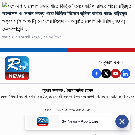
বাংলাদেশ ও নেপাল মৎস্য খাতে ভিত্তি হিসেবে ভূমিকা রাখতে পারে: রাষ্ট্রদূত
শুক্রবার (৭ আগস্ট) নেপালের চিতওয়ানে অনুষ্ঠিত নেপাল ফিশারিজ (মৎস্য)
ডেভেলপমেন্ট ...
শুক্রবার, ০৭ আগস্ট ২০২৬ , ০৯:০৬ পিএম
অনুসরণ করুন
প্রধান সম্পাদক : সৈয়দ আশিক রহমান
বেঙ্গল মিডিয়া করপোরেশন লিমিটেড,১০২ কাজী নজরুল ইসলাম এভিনিউ কারওয়ান বাজার, ঢাকা-১২১৫
ফোন : +৮৮০-২-৫৫০১৩৫১১-১৫
নিউজ রুম : +৮৮০-১৮৭৮১৮৪৩৬৯-৭০
Rtv News - App Store
বিজ্ঞাপন :
rtvdigitalad@gmail.com