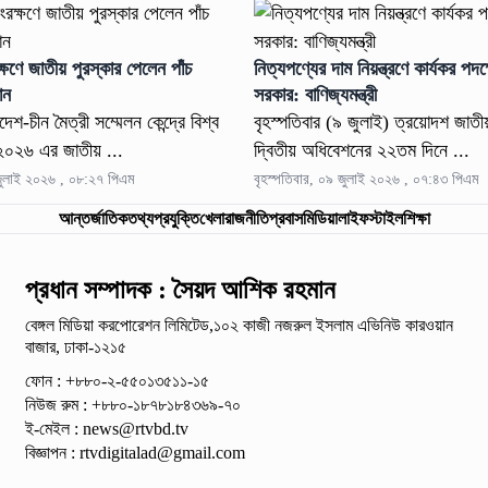
ক্ষণে জাতীয় পুরস্কার পেলেন পাঁচ
নিত্যপণ্যের দাম নিয়ন্ত্রণে কার্যকর পদক
ঠান
সরকার: বাণিজ্যমন্ত্রী
দেশ-চীন মৈত্রী সম্মেলন কেন্দ্রে বিশ্ব
বৃহস্পতিবার (৯ জুলাই) ত্রয়োদশ জাত
২০২৬ এর জাতীয় ...
দ্বিতীয় অধিবেশনের ২২তম দিনে ...
 জুলাই ২০২৬ , ০৮:২৭ পিএম
বৃহস্পতিবার, ০৯ জুলাই ২০২৬ , ০৭:৪৩ পিএম
আন্তর্জাতিক
তথ্যপ্রযুক্তি
খেলা
রাজনীতি
প্রবাস
মিডিয়া
লাইফস্টাইল
শিক্ষা
প্রধান সম্পাদক : সৈয়দ আশিক রহমান
বেঙ্গল মিডিয়া করপোরেশন লিমিটেড,১০২ কাজী নজরুল ইসলাম
এভিনিউ কারওয়ান
বাজার, ঢাকা-১২১৫
ফোন : +৮৮০-২-৫৫০১৩৫১১-১৫
নিউজ রুম : +৮৮০-১৮৭৮১৮৪৩৬৯-৭০
ই-মেইল :
news@rtvbd.tv
বিজ্ঞাপন :
rtvdigitalad@gmail.com