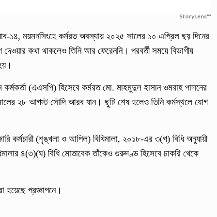
StoryLens™
‍্যাব-১৪, ময়মনসিংহে কর্মরত অবস্থায় ২০২৫ সালের ১০ এপ্রিল ছয় দিনের
যোগ দেওয়ার কথা থাকলেও তিনি আর ফেরেননি। পরবর্তী সময়ে বিভাগীয়
 হয়।
 কর্মকর্তা (এএসপি) হিসেবে কর্মরত মো. মাহমুদুল হাসান ওমরাহ পালনের
 সালের ২৮ আগস্ট সৌদি আরব যান। ছুটি শেষ হলেও তিনি কর্মস্থলে যোগ
ারি কর্মচারী (শৃঙ্খলা ও আপিল) বিধিমালা, ২০১৮-এর ৩(গ) বিধি অনুযায়ী
ালার ৪(৩)(ঘ) বিধি মোতাবেক তাঁকেও গুরুদণ্ড হিসেবে চাকরি থেকে
া হয়েছে প্রজ্ঞাপনে।