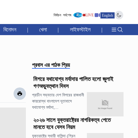
নির্বাচন
সর্বশেষ
LIVE
English
বিনোদন
|
খেলা
|
লাইফস্টাইল
|
প্রবাস
এর পাঠক প্রিয়
মিশরে যথাযোগ্য মর্যাদায় পালিত হলো জুলাই
গণঅভ্যুত্থান দিবস
প্রাচীন সভ্যতার দেশ মিশরের রাজধানী
কায়রোস্থ বাংলাদেশ দূতাবাসে
যথাযোগ্য মর্যাদা,...
২০২৬ সালে যুক্তরাষ্ট্রের নাগরিকত্ব পেতে
মানতে হবে যেসব নিয়ম
যুক্তরাষ্ট্রে স্থায়ী বাসিন্দা (গ্রিন