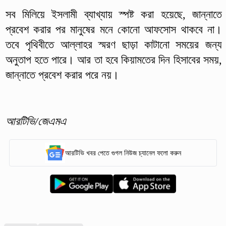
সব মিলিয়ে ইসলামী ব্যাখ্যায় স্পষ্ট করা হয়েছে, জান্নাতে
প্রবেশ করার পর মানুষের মনে কোনো আফসোস থাকবে না।
তবে পৃথিবীতে আল্লাহর স্মরণ ছাড়া কাটানো সময়ের জন্য
অনুতাপ হতে পারে। আর তা হবে কিয়ামতের দিন হিসাবের সময়,
জান্নাতে প্রবেশ করার পরে নয়।
আরটিভি/জেএমএ
আরটিভি খবর পেতে গুগল নিউজ চ্যানেল ফলো করুন