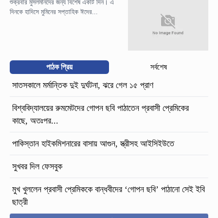
শুক্রবার মুসলমানদের জন্য বিশেষ একটি দিন। এ
দিনকে হাদিসে মুমিনের সপ্তাহিক ঈদের...
পাঠক প্রিয়
সর্বশেষ
সাতসকালে মর্মান্তিক দুই দুর্ঘটনা, ঝরে গেল ১৫ প্রাণ
বিশ্ববিদ্যালয়ের রুমমেটদের গোপন ছবি পাঠাতেন প্রবাসী প্রেমিকের
কাছে, অতঃপর...
পাকিস্তান হাইকমিশনারের বাসায় আগুন, স্ত্রীসহ আইসিইউতে
সুখবর দিল ফেসবুক
মুখ খুললেন প্রবাসী প্রেমিককে বান্ধবীদের ‘গোপন ছবি’ পাঠানো সেই ইবি
ছাত্রী