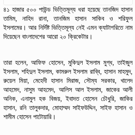
৪১ হাজার ৫০০ পাউন্ড ভিত্তিমূল্য ধরা হয়েছে তানজিদ হাসান
তামিম, নাহিদ রানা, তানজিম হাসান সাকিব ও শরিফুল
ইসলামের। আর নির্দিষ্ট ভিত্তিমূল্য নেই এমন ক্যাটাগরিতে নাম
দিয়েছেন বাংলাদেশের আরো ২০ ক্রিকেটার।
তারা হলেন, আফিফ হোসেন, মুকিদুল ইসলাম মুগ্ধ, তাইজুল
ইসলাম, শহিদুল ইসলাম, কামরুল ইসলাম রাব্বি, হাসান মাহমুদ,
রুয়েল মিয়া, মেহেদী হাসান মিরাজ, সৌম্য সরকার, খালেদ
আহমেদ, নাসুম আহমেদ, আলিস আল ইসলাম, জাকের আলী
অনিক, এনামুল হক বিজয়, ইবাদত হোসেন চৌধুরি, জাকির
হাসান, রনি তালুকদার, মোহাম্মদ সাইফউদ্দিন, সাইফ হাসান ও
শামীম হোসেন পাটোয়ারি।