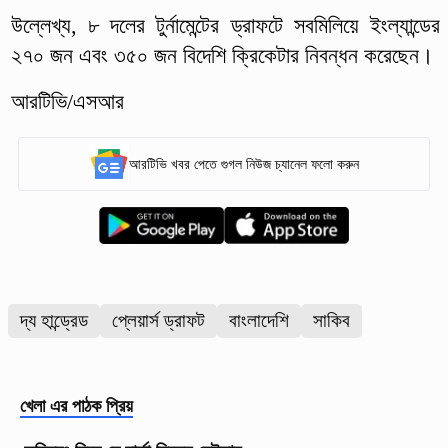
উল্লেখ্য, ৮ দলের টুর্নামেন্টের ড্রাফটে সবমিলিয়ে ইংল্যান্ডের
২৭০ জন এবং ৩৫০ জন বিদেশি ক্রিকেটার নিবন্ধন করেছেন।
আরটিভি/এসআর
আরটিভি খবর পেতে গুগল নিউজ চ্যানেল ফলো করুন
দ্য হান্ড্রেড
প্লেয়ার্স ড্রাফট
বাংলাদেশি
সাকিব
খেলা
এর পাঠক প্রিয়