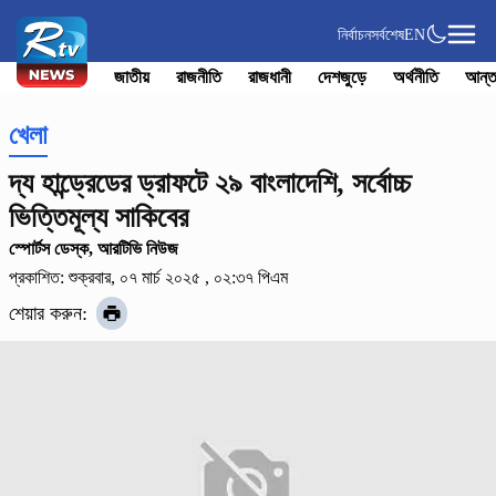
নির্বাচন
সর্বশেষ
EN
জাতীয়
রাজনীতি
রাজধানী
দেশজুড়ে
অর্থনীতি
আন্ত
খেলা
দ্য হান্ড্রেডের ড্রাফটে ২৯ বাংলাদেশি, সর্বোচ্চ
ভিত্তিমূল্য সাকিবের
স্পোর্টস ডেস্ক, আরটিভি নিউজ
প্রকাশিত: শুক্রবার, ০৭ মার্চ ২০২৫ , ০২:৩৭ পিএম
শেয়ার করুন: