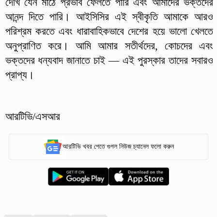
দেখি যেন মাঠে প্রভাব ফেলতে পারি এবং আমাদের ভক্তদের
আনন্দ দিতে পারি। আইসিসির এই স্বীকৃতি আমাকে আরও
পরিশ্রম করতে এবং ধারাবাহিকভাবে দেশের হয়ে ভালো খেলতে
অনুপ্রাণিত করে। আমি আমার সতীর্থদের, কোচদের এবং
ভক্তদের ধন্যবাদ জানাতে চাই — এই পুরস্কার তাদের সবারও
প্রাপ্য।
আরটিভি/এসআর
আরটিভি খবর পেতে গুগল নিউজ চ্যানেল ফলো করুন