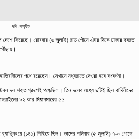
ছবি : সংগৃহীত
দল দেশে ফিরেছে। রোববার (৬ জুলাই) রাত পৌনে ২টার দিকে ঢাকায় হযরত
ল পৌঁছায়।
রা হাতিরঝিলের পথে রয়েছেন। সেখানে মধ্যরাতে দেওয়া হবে সংবর্ধনা।
টবল দল শক্ত গ্রুপেই পড়েছিল। তিন দলের মধ্যে দুটিই ছিল বাঘিনীদের
য়ে—বাহরাইনের ৯২ আর মিয়ানমারের ৫৫।
ই র‌্যাঙ্কিংয়ে (১৪১) পিছিয়ে ছিল। তাদের শনিবার (৫ জুলাই) ৭-০ গোলে