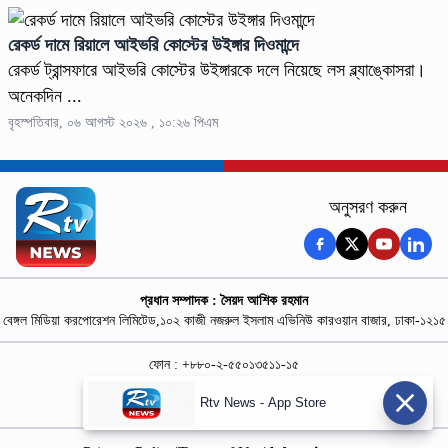
রেকর্ড দামে রিয়ালে আইভরি কোস্টের উইঙ্গার দিওমান্দে
রেকর্ড ট্রান্সফারে আইভরি কোস্টের উইঙ্গারকে দলে নিয়েছে লস ব্ল্যাঙ্কোসরা।
অনেকদিন ...
বৃহস্পতিবার, ০৬ আগস্ট ২০২৬ , ১০:২৬ পিএম
অনুসরণ করুন
প্রধান সম্পাদক : সৈয়দ আশিক রহমান
বেঙ্গল মিডিয়া করপোরেশন লিমিটেড,১০২ কাজী নজরুল ইসলাম এভিনিউ কারওয়ান বাজার, ঢাকা-১২১৫
ফোন : +৮৮০-২-৫৫০১৩৫১১-১৫
নিউজ রুম : +৮৮০-১৮৭৮১৮৪৩৬৯-৭০
Rtv News - App Store
বিজ্ঞাপন :
rtvdigitalad@gmail.com