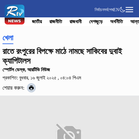
নির্বাচন
সর্বশেষ
EN
জাতীয়
রাজনীতি
রাজধানী
দেশজুড়ে
অর্থনীতি
আন্ত
খেলা
রাতে রংপুরের বিপক্ষে মাঠে নামছে সাকিবের দুবাই
ক্যাপিটালস
স্পোর্টস ডেস্ক, আরটিভি নিউজ
প্রকাশিত: বুধবার, ১৬ জুলাই ২০২৫ , ০৪:০৪ পিএম
শেয়ার করুন: