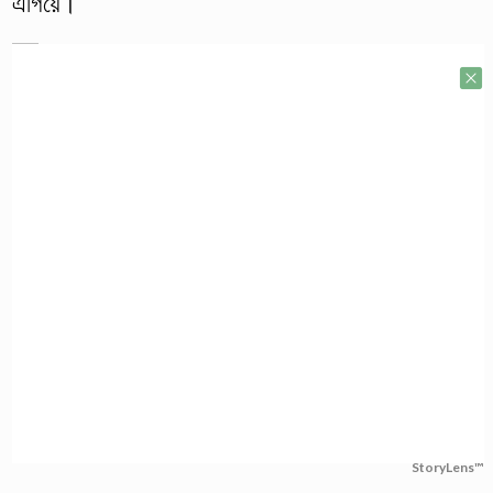
এগিয়ে।
StoryLens™