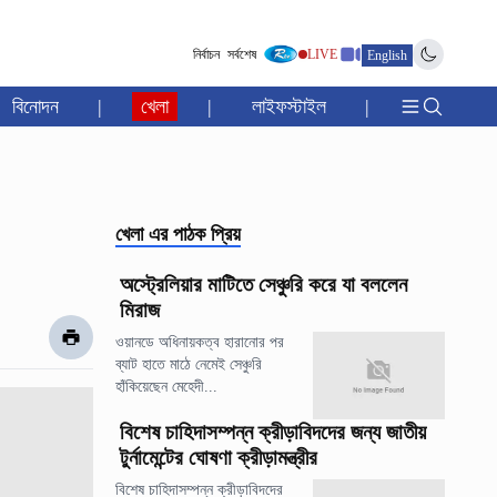
নির্বাচন
সর্বশেষ
LIVE
English
বিনোদন
|
খেলা
|
লাইফস্টাইল
|
খেলা
এর পাঠক প্রিয়
অস্ট্রেলিয়ার মাটিতে সেঞ্চুরি করে যা বললেন
মিরাজ
ওয়ানডে অধিনায়কত্ব হারানোর পর
ব্যাট হাতে মাঠে নেমেই সেঞ্চুরি
হাঁকিয়েছেন মেহেদী...
বিশেষ চাহিদাসম্পন্ন ক্রীড়াবিদদের জন্য জাতীয়
টুর্নামেন্টের ঘোষণা ক্রীড়ামন্ত্রীর
বিশেষ চাহিদাসম্পন্ন ক্রীড়াবিদদের