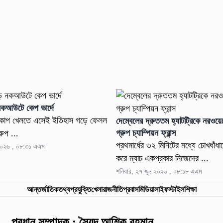
কআউটে কেপ ভার্দে
্বকাপ খেলতে এসেই ইতিহাস গড়ে ফেলল
দেম্বেলের দ্রুততম হ্যাটট্রিকে নরওয়
গ্রুপ চ্যাম্পিয়ন ফ্রান্স
রুপ ...
প্রথমার্ধের ৩২ মিনিটের মধ্যে চোখধাঁধা
 ২০২৬ , ০৮:৩১ এএম
করে ম্যাচ একপ্রকার নিজেদের ...
শনিবার, ২৭ জুন ২০২৬ , ০৮:১৮ এএম
আন্তর্জাতিক
তথ্যপ্রযুক্তি
খেলা
রাজনীতি
প্রবাস
মিডিয়া
লাইফস্টাইল
শিক্ষা
প্রধান সম্পাদক : সৈয়দ আশিক রহমান