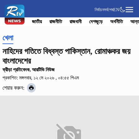
নির্বাচন
সর্বশেষ
EN
জাতীয়
রাজনীতি
রাজধানী
দেশজুড়ে
অর্থনীতি
আন্ত
খেলা
নাহিদের গতিতে বিধ্বস্ত পাকিস্তান, রোমাঞ্চকর জয়
বাংলাদেশের
ক্রীড়া প্রতিবেদক, আরটিভি নিউজ
প্রকাশিত: মঙ্গলবার, ১২ মে ২০২৬ , ০৪:৫৫ পিএম
শেয়ার করুন: