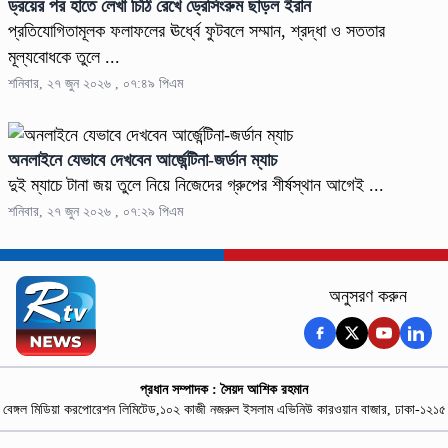
ড্রয়ের পর হাতে লেখা চিঠি রেখে ড্রেসিংরুম ছাড়ল ইরান
প্রতিযোগিতামূলক ফলাফলের ঊর্ধ্বে ফুটবলে সম্মান, শ্রদ্ধা ও সততার
মূল্যবোধকে তুলে ...
শনিবার, ২৭ জুন ২০২৬ , ০৭:৪৯ পিএম
অনলাইনে যেভাবে দেখবেন আর্জেন্টিনা-জর্ডান ম্যাচ
দুই ম্যাচে টানা জয় তুলে নিয়ে নিজেদের গ্রুপের শীর্ষস্থান আগেই ...
শনিবার, ২৭ জুন ২০২৬ , ০৭:২৯ পিএম
অনুসরণ করুন
প্রধান সম্পাদক : সৈয়দ আশিক রহমান
বেঙ্গল মিডিয়া করপোরেশন লিমিটেড,১০২ কাজী নজরুল ইসলাম এভিনিউ কারওয়ান বাজার, ঢাকা-১২১৫