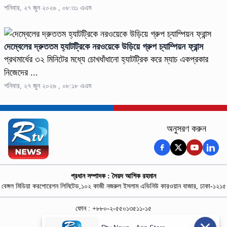
শনিবার, ২৭ জুন ২০২৬ , ০৮:৩১ এএম
দেম্বেলের দ্রুততম হ্যাটট্রিকে নরওয়েকে উড়িয়ে গ্রুপ চ্যাম্পিয়ন ফ্রান্স
প্রথমার্ধের ৩২ মিনিটের মধ্যে চোখধাঁধানো হ্যাটট্রিক করে ম্যাচ একপ্রকার
নিজেদের ...
শনিবার, ২৭ জুন ২০২৬ , ০৮:১৮ এএম
অনুসরণ করুন
প্রধান সম্পাদক : সৈয়দ আশিক রহমান
বেঙ্গল মিডিয়া করপোরেশন লিমিটেড,১০২ কাজী নজরুল ইসলাম এভিনিউ কারওয়ান বাজার, ঢাকা-১২১৫
ফোন : +৮৮০-২-৫৫০১৩৫১১-১৫
নিউজ রুম : +৮৮০-১৮৭৮১৮৪৩৬৯-৭০