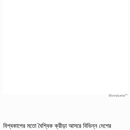
StoryLens™
বিশ্বকাপের মতো বৈশ্বিক ক্রীড়া আসরে বিভিন্ন দেশের