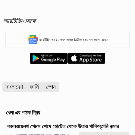
আরটিভি/এসকে
আরটিভি খবর পেতে গুগল নিউজ চ্যানেল ফলো করুন
বাংলাদেশ
জার্সি
স্পেন
খেলা
এর পাঠক প্রিয়
কমনওয়েলথ গেমস শেষে হোটেল থেকে উধাও পাকিস্তানি বক্সার