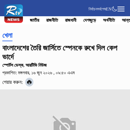
নির্বাচন
সর্বশেষ
EN
জাতীয়
রাজনীতি
রাজধানী
দেশজুড়ে
অর্থনীতি
আন্ত
খেলা
বাংলাদেশের তৈরি জার্সিতে স্পেনকে রুখে দিল কেপ
ভার্দে
স্পোর্টস ডেস্ক, আরটিভি নিউজ
প্রকাশিত: মঙ্গলবার, ১৬ জুন ২০২৬ , ০৯:৫০ এএম
শেয়ার করুন: