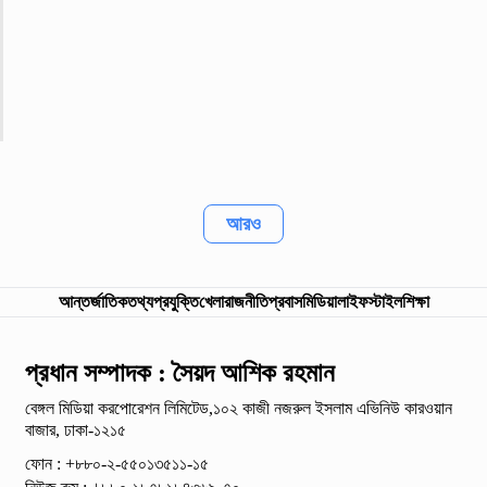
আরও
আন্তর্জাতিক
তথ্যপ্রযুক্তি
খেলা
রাজনীতি
প্রবাস
মিডিয়া
লাইফস্টাইল
শিক্ষা
প্রধান সম্পাদক : সৈয়দ আশিক রহমান
বেঙ্গল মিডিয়া করপোরেশন লিমিটেড,১০২ কাজী নজরুল ইসলাম
এভিনিউ কারওয়ান
বাজার, ঢাকা-১২১৫
ফোন : +৮৮০-২-৫৫০১৩৫১১-১৫