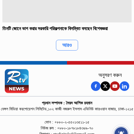
তিনটি জোনে ভাগ করার সরকারি পরিকল্পনাকে বিলম্বিত বলছেন বিশেষজ্ঞরা
আরও
অনুসরণ করুন
প্রধান সম্পাদক : সৈয়দ আশিক রহমান
বেঙ্গল মিডিয়া করপোরেশন লিমিটেড,১০২ কাজী নজরুল ইসলাম এভিনিউ কারওয়ান বাজার, ঢাকা-১২১৫
ফোন : +৮৮০-২-৫৫০১৩৫১১-১৫
নিউজ রুম : +৮৮০-১৮৭৮১৮৪৩৬৯-৭০