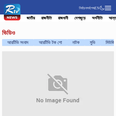
নির্বাচন
সর্বশেষ
EN
জাতীয়
রাজনীতি
রাজধানী
দেশজুড়ে
অর্থনীতি
আন্ত
ভিডিও
আরটিভি সংবাদ
আরটিভি টক শো
নাটক
মুভি
মিউজি