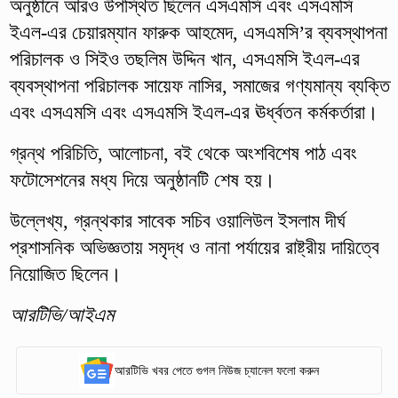
অনুষ্ঠানে আরও উপস্থিত ছিলেন এসএমসি এবং এসএমসি
ইএল-এর চেয়ারম্যান ফারুক আহমেদ, এসএমসি’র ব্যবস্থাপনা
পরিচালক ও সিইও তছলিম উদ্দিন খান, এসএমসি ইএল-এর
ব্যবস্থাপনা পরিচালক সায়েফ নাসির, সমাজের গণ্যমান্য ব্যক্তি
এবং এসএমসি এবং এসএমসি ইএল-এর ঊর্ধ্বতন কর্মকর্তারা।
গ্রন্থ পরিচিতি, আলোচনা, বই থেকে অংশবিশেষ পাঠ এবং
ফটোসেশনের মধ্য দিয়ে অনুষ্ঠানটি শেষ হয়।
উল্লেখ্য, গ্রন্থকার সাবেক সচিব ওয়ালিউল ইসলাম দীর্ঘ
প্রশাসনিক অভিজ্ঞতায় সমৃদ্ধ ও নানা পর্যায়ের রাষ্ট্রীয় দায়িত্বে
নিয়োজিত ছিলেন।
আরটিভি/আইএম
আরটিভি খবর পেতে গুগল নিউজ চ্যানেল ফলো করুন