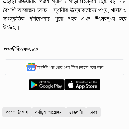
এছাড়া রাজধানীর প্রায় প্রতিটি পাড়া-মহল্লায় ছোট-বড় নানা
বৈশাখী আয়োজন চলছে। স্থানীয় উদ্যোক্তাদের পণ্য, খাবার ও
সাংস্কৃতিক পরিবেশনায় পুরো শহর এখন উৎসবমুখর হয়ে
উঠেছে।
আরটিভি/জেএমএ
আরটিভি খবর পেতে গুগল নিউজ চ্যানেল ফলো করুন
পহেলা বৈশাখ
বর্ণাঢ্য আয়োজন
রাজধানী
ঢাকা