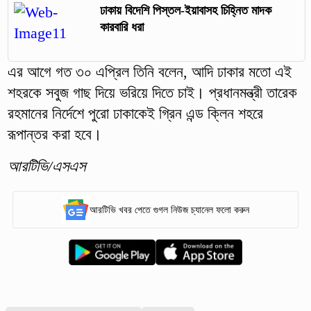
ঢাকায় বিদেশি পিস্তল-ইয়াবাসহ চিহ্নিত মাদক
কারবারি ধরা
এর আগে গত ৩০ এপ্রিল তিনি বলেন, আদি ঢাকার মতো এই
শহরকে সবুজ গাছ দিয়ে ভরিয়ে দিতে চাই। প্রধানমন্ত্রী তারেক
রহমানের নির্দেশে পুরো ঢাকাকেই গ্রিন এন্ড ক্লিন শহরে
রূপান্তর করা হবে।
আরটিভি/এসএস
আরটিভি খবর পেতে গুগল নিউজ চ্যানেল ফলো করুন