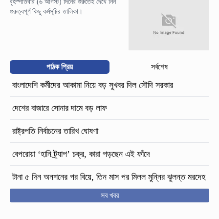
বৃহস্পতিবার (৬ আগস্ট) দিনের শুরুতেই দেখে নিন
গুরুত্বপূর্ণ কিছু কর্মসূচির তালিকা।
পাঠক প্রিয়
সর্বশেষ
বাংলাদেশি কর্মীদের আকামা নিয়ে বড় সুখবর দিল সৌদি সরকার
দেশের বাজারে সোনার দামে বড় লাফ
রাষ্ট্রপতি নির্বাচনের তারিখ ঘোষণা
বেপরোয়া ‘হানি ট্র্যাপ’ চক্র, কারা পড়ছেন এই ফাঁদে
টানা ৫ দিন অনশনের পর বিয়ে, তিন মাস পর মিলল মুন্নির ঝুলন্ত মরদেহ
সব খবর