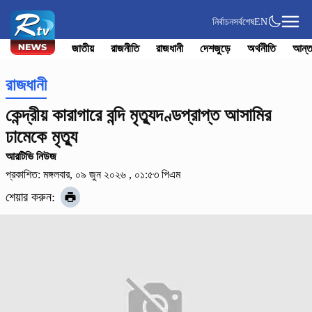
নির্বাচন
সর্বশেষ
EN
জাতীয়
রাজনীতি
রাজধানী
দেশজুড়ে
অর্থনীতি
আন্ত
রাজধানী
কেন্দ্রীয় কারাগারে বন্দি মৃত্যুদণ্ডপ্রাপ্ত আসামির
ঢামেকে মৃত্যু
আরটিভি নিউজ
প্রকাশিত: মঙ্গলবার, ০৯ জুন ২০২৬ , ০১:৫৩ পিএম
শেয়ার করুন: