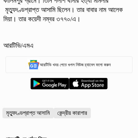
কালিমপুর গ্রামে। তিনি পলাশ থানার হত্যা মামলার
মৃত্যুদণ্ডপ্রাপ্ত আসামি ছিলেন। তার বাবার নাম আলেক
মিয়া। তার কয়েদী নম্বর ৩৭৭০/এ।
আরটিভি/এমএ
আরটিভি খবর পেতে গুগল নিউজ চ্যানেল ফলো করুন
মৃত্যুদণ্ডপ্রাপ্ত আসামি
কেন্দ্রীয় কারাগার