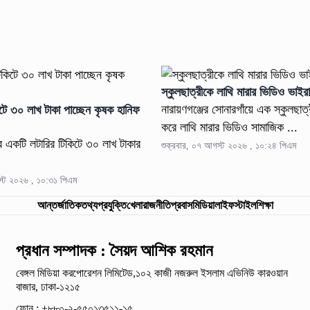
স্কুলছাত্রীকে লাথি মারার ভিডিও ভাইর
নারায়ণগঞ্জের সোনারগাঁয়ে এক স্কুলছাত্
টে ৩০ লাখ টাকা পাচ্ছেন কৃষক হানিফ
করে লাথি মারার ভিডিও সামাজিক ...
র একটি লটারির টিকিটে ৩০ লাখ টাকার
শুক্রবার, ০৭ আগস্ট ২০২৬ , ১০:২৪ পিএম
স্ট ২০২৬ , ১০:৩১ পিএম
আন্তর্জাতিক
তথ্যপ্রযুক্তি
খেলা
রাজনীতি
প্রবাস
মিডিয়া
লাইফস্টাইল
শিক্ষা
প্রধান সম্পাদক : সৈয়দ আশিক রহমান
বেঙ্গল মিডিয়া করপোরেশন লিমিটেড,১০২ কাজী নজরুল ইসলাম
এভিনিউ কারওয়ান
বাজার, ঢাকা-১২১৫
ফোন : +৮৮০-২-৫৫০১৩৫১১-১৫