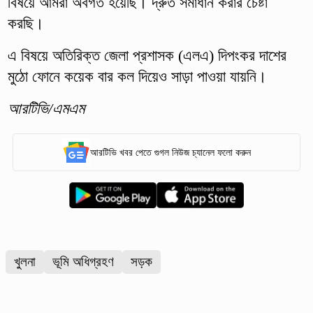
বিষয়ে আমরা অবগত হয়েছি। দ্রুত সমাধান করার চেষ্টা
করছি।
এ বিষয়ে অতিরিক্ত জেলা প্রশাসক (এলএ) দিপংকর দাশের
মুঠো ফোনে কয়েক বার কল দিয়েও সাড়া পাওয়া যায়নি।
আরটিভি/এমএম
আরটিভি খবর পেতে গুগল নিউজ চ্যানেল ফলো করুন
খুলনা
ভূমি অধিগ্রহণ
সড়ক