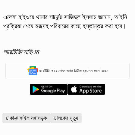
এলেঙ্গা হাইওয়ে থানার সার্জেন্ট সাজিদুল ইসলাম জানান, আইনি
প্রক্রিয়া শেষে মরদেহ পরিবারের কাছে হস্তান্তর করা হবে।
আরটিভি/আইএম
আরটিভি খবর পেতে গুগল নিউজ চ্যানেল ফলো করুন
ঢাকা-টাঙ্গাইল মহাসড়ক
চালকের মৃত্যু