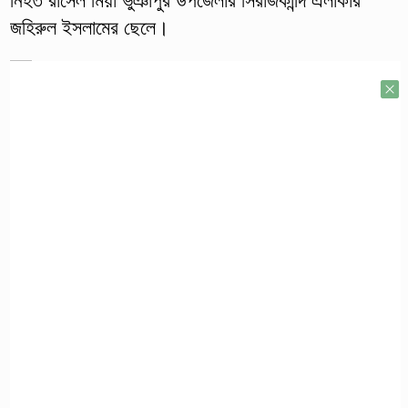
নিহত রাসেল মিয়া ভুঞাপুর উপজেলার সিরাজকান্দি এলাকার
জহিরুল ইসলামের ছেলে।