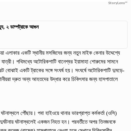
StoryLens™
ত্যু, ২ ডাম্পট্রাকে আগুন
বাড়িয়া এলাকার একটি স্থানীয় মসজিদের জন্য নতুন মাইক কেনার উদ্দেশ্যে
যাত্রী। পথিমধ্যে অটোরিকশাটি বানেশ্বর ইয়ামাহা শোরুমের সামনে
েট বোঝাই একটি ট্রাকের সঙ্গে সংঘর্ষ হয়। সংঘর্ষে অটোরিকশাটি দুমড়ে-
ানীয়রা দ্রুত অন্য আহতদের উদ্ধার করে চিকিৎসার জন্য হাসপাতালে
 ঘটনাস্থলে পৌঁছায়। পবা হাইওয়ে থানার ভারপ্রাপ্ত কর্মকর্তা (ওসি)
ন, দুর্ঘটনায় ঘটনাস্থলেই একজন নিহত হন। পরবর্তীতে অপর তিনজনকে
কেল কলেজ (রামেক) হাসপাতালে নেওয়া হলে সেখানে চিকিৎসাধীন