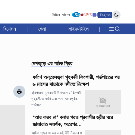
নির্বাচন
সর্বশেষ
LIVE
English
বিনোদন
|
খেলা
|
লাইফস্টাইল
|
দেশজুড়ে
এর পাঠক প্রিয়
ধর্ষণে অন্তঃসত্ত্বা গৃহকর্মী কিশোরী, গর্ভপাতের পর
৬ মাসের বাচ্চাকে নদীতে নিক্ষেপ
হবিগঞ্জের চুনারুঘাট উপজেলায় কিশোরী
গৃহকর্মীকে ধর্ষণ এবং পরে জোরপূর্বক
গর্ভপাত...
‘আর করব না’ বলার পরও প্রবাসীর স্ত্রীর ঘরে
জামায়াত সমর্থক, অতঃপর...
আটক সুজন আকন একই ইউনিয়নের ৪