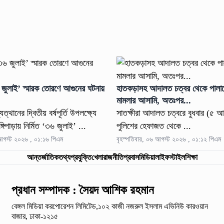
৩৬ জুলাই’ স্মারক তোরণে আগুনের ঘটনায়
হাতকড়াসহ আদালত চত্বর থেকে পালা
মামলার আসামি, অতঃপর...
ত্থানের দ্বিতীয় বর্ষপূর্তি উপলক্ষ্যে
সাতক্ষীরা আদালত চত্বরে বুধবার (৫ আগ
ঙ্গিপাড়ায় নির্মিত ‘৩৬ জুলাই’ ...
পুলিশের হেফাজত থেকে ...
 আগস্ট ২০২৬ , ০১:১৬ পিএম
বৃহস্পতিবার, ০৬ আগস্ট ২০২৬ , ০১:১২ পিএম
আন্তর্জাতিক
তথ্যপ্রযুক্তি
খেলা
রাজনীতি
প্রবাস
মিডিয়া
লাইফস্টাইল
শিক্ষা
প্রধান সম্পাদক : সৈয়দ আশিক রহমান
বেঙ্গল মিডিয়া করপোরেশন লিমিটেড,১০২ কাজী নজরুল ইসলাম
এভিনিউ কারওয়ান
বাজার, ঢাকা-১২১৫