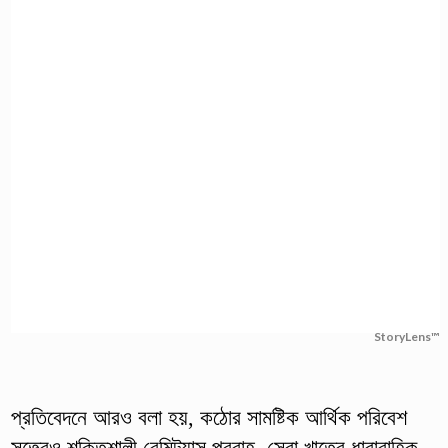
StoryLens™
প্রতিবেদনে আরও বলা হয়, কঠোর সামষ্টিক আর্থিক পরিবেশ
সত্ত্বেও শক্তিশালী রেমিট্যান্স প্রবাহ, সেবা খাতের ধারাবাহিক