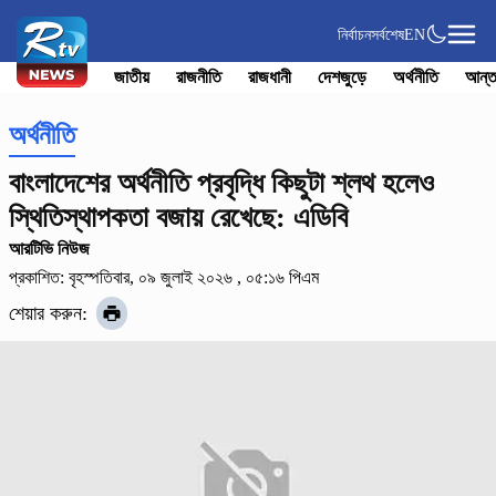
নির্বাচন
সর্বশেষ
EN
জাতীয়
রাজনীতি
রাজধানী
দেশজুড়ে
অর্থনীতি
আন্ত
অর্থনীতি
বাংলাদেশের অর্থনীতি প্রবৃদ্ধি কিছুটা শ্লথ হলেও
স্থিতিস্থাপকতা বজায় রেখেছে: এডিবি
আরটিভি নিউজ
প্রকাশিত: বৃহস্পতিবার, ০৯ জুলাই ২০২৬ , ০৫:১৬ পিএম
শেয়ার করুন: