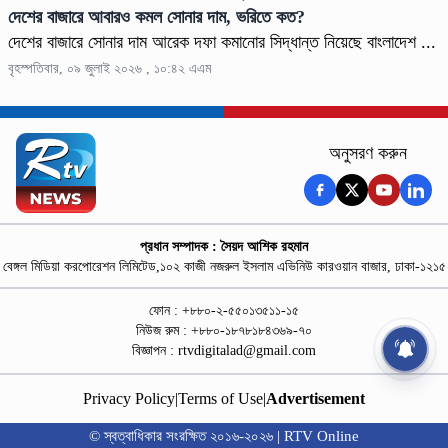
দেশের বাজারে আবারও কমল সোনার দাম, ভরিতে কত?
দেশের বাজারে সোনার দাম আরেক দফা কমানোর সিদ্ধান্ত নিয়েছে বাংলাদেশ ...
বৃহস্পতিবার, ০৯ জুলাই ২০২৬ , ১০:৪২ এএম
অনুসরণ করুন
প্রধান সম্পাদক : সৈয়দ আশিক রহমান
বেঙ্গল মিডিয়া করপোরেশন লিমিটেড,১০২ কাজী নজরুল ইসলাম এভিনিউ কারওয়ান বাজার, ঢাকা-১২১৫
ফোন : +৮৮০-২-৫৫০১৩৫১১-১৫
নিউজ রুম : +৮৮০-১৮৭৮১৮৪৩৬৯-৭০
বিজ্ঞাপন :
rtvdigitalad@gmail.com
Privacy Policy
|
Terms of Use
|
Advertisement
© স্বত্বাধিকার সংরক্ষিত ২০১৬-২০২৬ | RTV Online