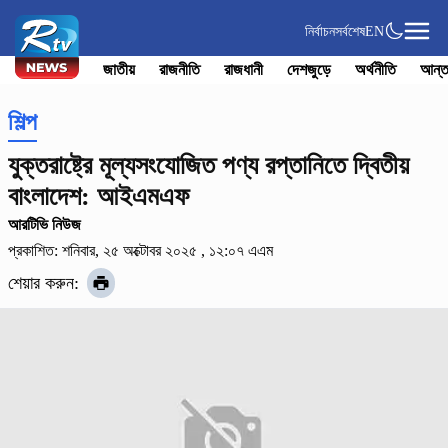
নির্বাচন
সর্বশেষ
EN
জাতীয়
রাজনীতি
রাজধানী
দেশজুড়ে
অর্থনীতি
আন্ত
শিল্প
যুক্তরাষ্ট্রে মূল্যসংযোজিত পণ্য রপ্তানিতে দ্বিতীয়
বাংলাদেশ: আইএমএফ
আরটিভি নিউজ
প্রকাশিত: শনিবার, ২৫ অক্টোবর ২০২৫ , ১২:০৭ এএম
শেয়ার করুন: