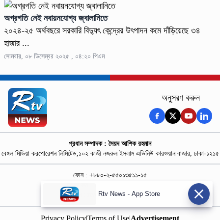
অগ্রগতি নেই নবায়নযোগ্য জ্বালানিতে
২০২৪-২৫ অর্থবছরে সরকারি বিদ্যুৎ কেন্দ্রের উৎপাদন কমে দাঁড়িয়েছে ৩৪
হাজার ...
সোমবার, ০৮ ডিসেম্বর ২০২৫ , ০৪:২০ পিএম
অনুসরণ করুন
প্রধান সম্পাদক : সৈয়দ আশিক রহমান
বেঙ্গল মিডিয়া করপোরেশন লিমিটেড,১০২ কাজী নজরুল ইসলাম এভিনিউ কারওয়ান বাজার, ঢাকা-১২১৫
ফোন : +৮৮০-২-৫৫০১৩৫১১-১৫
নিউজ রুম : +৮৮০-১৮৭৮১৮৪৩৬৯-৭০
Rtv News - App Store
বিজ্ঞাপন :
rtvdigitalad@gmail.com
Privacy Policy
|
Terms of Use
|
Advertisement