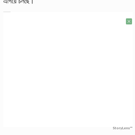
এগিয়ে চলছে।
StoryLens™