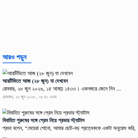
আরও পড়ুন
আরটিভিতে আজ (২৮ জুন) যা দেখবেন
রোববার, ২৮ জুন ২০২৬, ১৪ আষাঢ় ১৪৩৩। একনজরে জেনে নিন ...
রোববার, ২৮ জুন ২০২৬ , ০৮:৪১ এএম
বিবাহিত পুরুষের সঙ্গে প্রেম নিয়ে প্রভার স্ট্যাটাস
প্রভা বলেন, “মেয়েরা শোনো, আমার ছোট-বড় প্রত্যেককে একটা অনুরোধ করি,
...