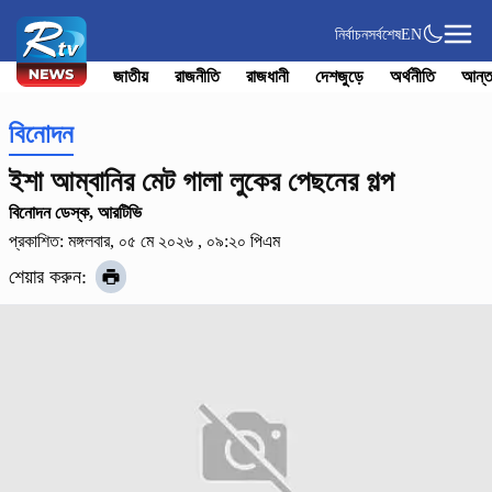
নির্বাচন
সর্বশেষ
EN
জাতীয়
রাজনীতি
রাজধানী
দেশজুড়ে
অর্থনীতি
আন্ত
বিনোদন
ইশা আম্বানির মেট গালা লুকের পেছনের গল্প
বিনোদন ডেস্ক, আরটিভি
প্রকাশিত: মঙ্গলবার, ০৫ মে ২০২৬ , ০৯:২০ পিএম
শেয়ার করুন: