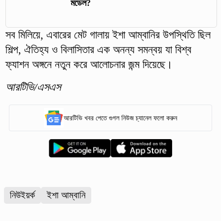
মডেল?
সব মিলিয়ে, এবারের মেট গালায় ইশা আম্বানির উপস্থিতি ছিল
শিল্প, ঐতিহ্য ও বিলাসিতার এক অনন্য সমন্বয় যা বিশ্ব
ফ্যাশন অঙ্গনে নতুন করে আলোচনার জন্ম দিয়েছে।
আরটিভি/এসএস
আরটিভি খবর পেতে গুগল নিউজ চ্যানেল ফলো করুন
নিউইয়র্ক
ইশা আম্বানি