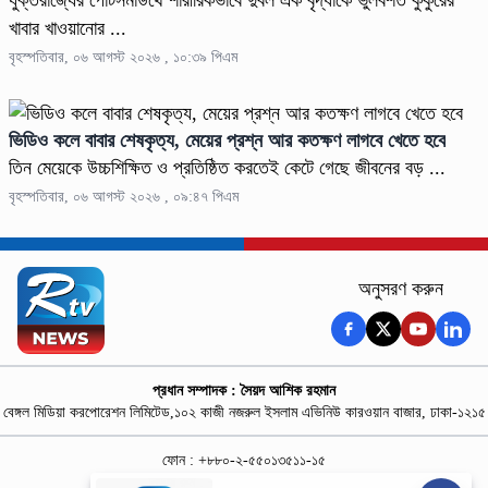
খাবার খাওয়ানোর ...
বৃহস্পতিবার, ০৬ আগস্ট ২০২৬ , ১০:৩৯ পিএম
ভিডিও কলে বাবার শেষকৃত্য, মেয়ের প্রশ্ন আর কতক্ষণ লাগবে খেতে হবে
তিন মেয়েকে উচ্চশিক্ষিত ও প্রতিষ্ঠিত করতেই কেটে গেছে জীবনের বড় ...
বৃহস্পতিবার, ০৬ আগস্ট ২০২৬ , ০৯:৪৭ পিএম
অনুসরণ করুন
প্রধান সম্পাদক : সৈয়দ আশিক রহমান
বেঙ্গল মিডিয়া করপোরেশন লিমিটেড,১০২ কাজী নজরুল ইসলাম এভিনিউ কারওয়ান বাজার, ঢাকা-১২১৫
ফোন : +৮৮০-২-৫৫০১৩৫১১-১৫
নিউজ রুম : +৮৮০-১৮৭৮১৮৪৩৬৯-৭০