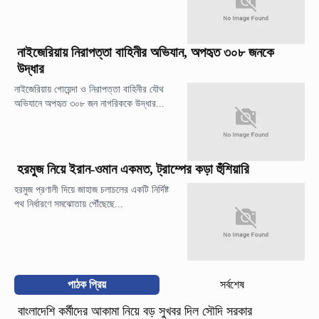
নাইজেরিয়ায় নিরাপত্তা বাহিনীর অভিযান, অপহৃত ৩০৮ জনকে
উদ্ধার
নাইজেরিয়ায় গোয়েন্দা ও নিরাপত্তা বাহিনীর যৌথ
অভিযানে অপহৃত ৩০৮ জন নাগরিককে উদ্ধার...
হরমুজ নিয়ে ইরান-ওমান একমত, ট্রাম্পের কড়া হুঁশিয়ারি
হরমুজ প্রণালী দিয়ে জাহাজ চলাচলের একটি নির্দিষ্ট
পথ নির্ধারণে সমঝোতায় পৌঁছেছে...
পাঠক প্রিয়
সর্বশেষ
বাংলাদেশি কর্মীদের আকামা নিয়ে বড় সুখবর দিল সৌদি সরকার