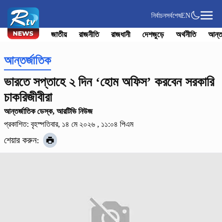
নির্বাচন
সর্বশেষ
EN
জাতীয়
রাজনীতি
রাজধানী
দেশজুড়ে
অর্থনীতি
আন্ত
আন্তর্জাতিক
ভারতে সপ্তাহে ২ দিন ‘হোম অফিস’ করবেন সরকারি
চাকরিজীবীরা
আন্তর্জাতিক ডেস্ক, আরটিভি নিউজ
প্রকাশিত: বৃহস্পতিবার, ১৪ মে ২০২৬ , ১১:০৪ পিএম
শেয়ার করুন: