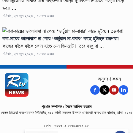
ভেনেজুয়েলায় আঘাত হানা শক্তিশালী জোড়া ভূমিকম্পে নিহতের সংখ্যা বেড়ে
৯২০ ...
শনিবার, ২৭ জুন ২০২৬ , ০৮:৫৭ এএম
বাবা-মায়ের ভালোবাসা না পেয়ে ‘ভার্চুয়াল মা-বাবার’ কাছে ছুটছেন তরুণরা!
কাজের ফাঁকে ফাঁকে ফোন হাতে নেন ভিনসেন্ট। তবে বন্ধু বা ...
শনিবার, ২৭ জুন ২০২৬ , ০৮:৩৩ এএম
অনুসরণ করুন
প্রধান সম্পাদক : সৈয়দ আশিক রহমান
বেঙ্গল মিডিয়া করপোরেশন লিমিটেড,১০২ কাজী নজরুল ইসলাম এভিনিউ কারওয়ান বাজার, ঢাকা-১২১৫
ফোন : +৮৮০-২-৫৫০১৩৫১১-১৫
নিউজ রুম : +৮৮০-১৮৭৮১৮৪৩৬৯-৭০